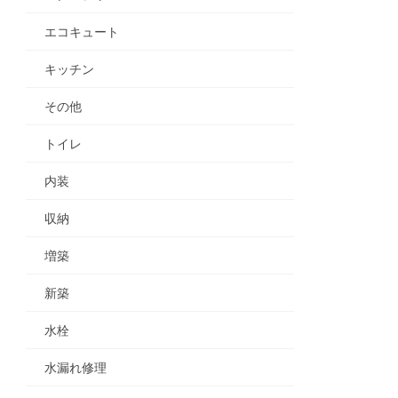
エコキュート
キッチン
その他
トイレ
内装
収納
増築
新築
水栓
水漏れ修理