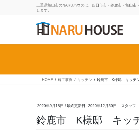
コ
ナ
三重県亀山市のNARUハウスは、四日市市・鈴鹿市・亀山市
ン
ビ
します。
テ
ゲ
ン
ー
ツ
シ
に
ョ
移
ン
動
に
移
動
HOME
施工事例
キッチン
鈴鹿市 K様邸 キッチ
2020年9月18日
/ 最終更新日 :
2020年12月30日
スタッフ
鈴鹿市 K様邸 キ