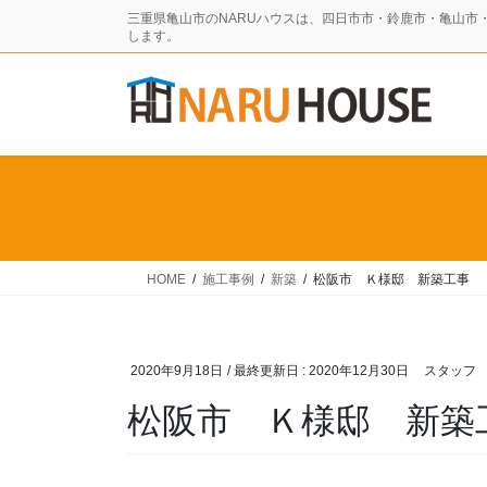
コ
ナ
三重県亀山市のNARUハウスは、四日市市・鈴鹿市・亀山市
ン
ビ
します。
テ
ゲ
ン
ー
ツ
シ
に
ョ
移
ン
動
に
移
動
HOME
施工事例
新築
松阪市 Ｋ様邸 新築工事
2020年9月18日
/ 最終更新日 :
2020年12月30日
スタッフ
松阪市 Ｋ様邸 新築