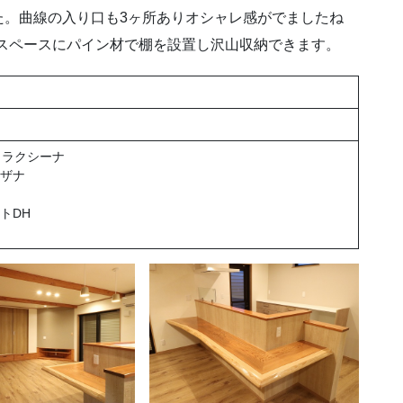
た。曲線の入り口も3ヶ所ありオシャレ感がでましたね
イン材で棚を設置し沢山収納できます。
 ラクシーナ
サザナ
オレストDH