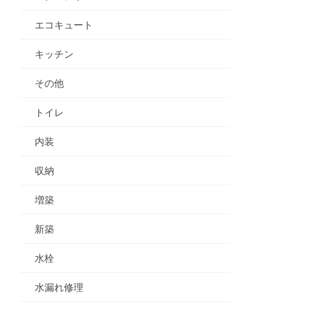
エコキュート
キッチン
その他
トイレ
内装
収納
増築
新築
水栓
水漏れ修理