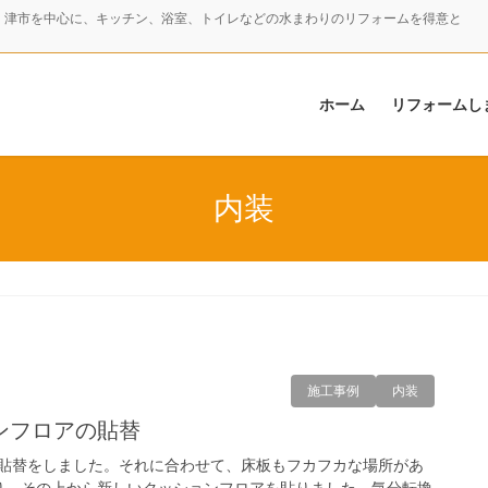
・津市を中心に、キッチン、浴室、トイレなどの水まわりのリフォームを得意と
ホーム
リフォームし
内装
施工事例
内装
ンフロアの貼替
貼替をしました。それに合わせて、床板もフカフカな場所があ
り、その上から新しいクッションフロアを貼りました。気分転換