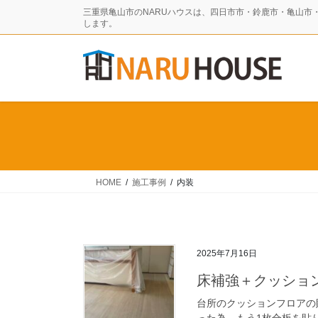
コ
ナ
三重県亀山市のNARUハウスは、四日市市・鈴鹿市・亀山市
ン
ビ
します。
テ
ゲ
ン
ー
ツ
シ
に
ョ
移
ン
動
に
移
動
HOME
施工事例
内装
2025年7月16日
床補強＋クッショ
台所のクッションフロアの
った為、もう1枚合板を貼