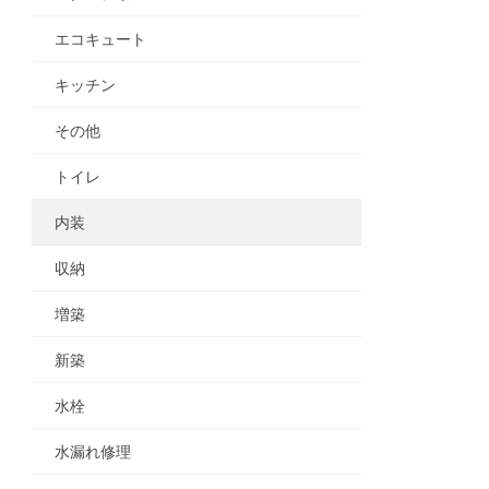
エコキュート
キッチン
その他
トイレ
内装
収納
増築
新築
水栓
水漏れ修理