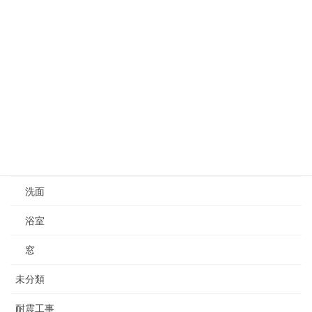
内装
収納
増築
新築
水栓
水漏れ修理
洗面
浴室
窓
未分類
耐震工事