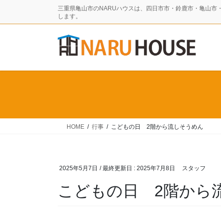
コ
ナ
三重県亀山市のNARUハウスは、四日市市・鈴鹿市・亀山市
ン
ビ
します。
テ
ゲ
ン
ー
ツ
シ
に
ョ
移
ン
動
に
移
動
HOME
行事
こどもの日 2階から流しそうめん
2025年5月7日
/ 最終更新日 :
2025年7月8日
スタッフ
こどもの日 2階から