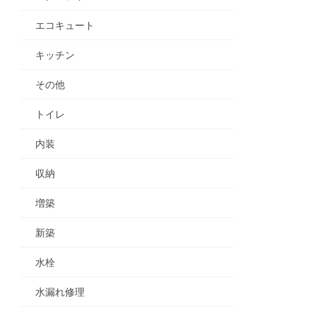
エコキュート
キッチン
その他
トイレ
内装
収納
増築
新築
水栓
水漏れ修理