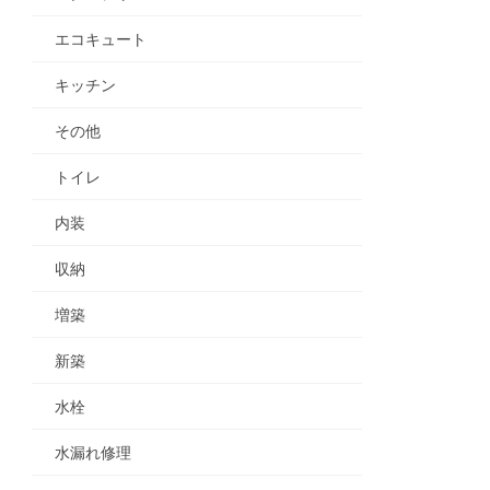
エコキュート
キッチン
その他
トイレ
内装
収納
増築
新築
水栓
水漏れ修理