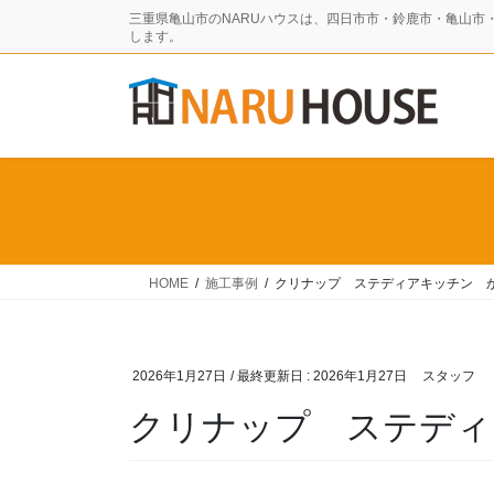
コ
ナ
三重県亀山市のNARUハウスは、四日市市・鈴鹿市・亀山市
ン
ビ
します。
テ
ゲ
ン
ー
ツ
シ
に
ョ
移
ン
動
に
移
動
HOME
施工事例
クリナップ ステディアキッチン 
2026年1月27日
/ 最終更新日 :
2026年1月27日
スタッフ
クリナップ ステデ