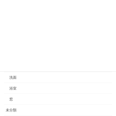
トイレ
内装
収納
増築
新築
水栓
水漏れ修理
洗面
浴室
窓
未分類