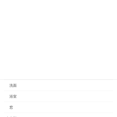
トイレ
内装
収納
増築
新築
水栓
水漏れ修理
洗面
浴室
窓